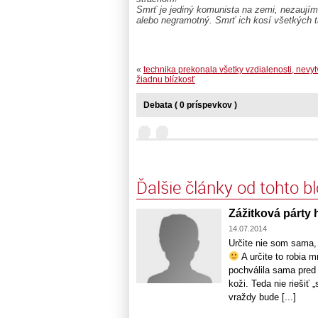
Smrť je jediný komunista na zemi, nezaujíma
alebo negramotný. Smrť ich kosí všetkých t
«
technika prekonala všetky vzdialenosti, nevyt
žiadnu blízkosť
Debata ( 0 príspevkov )
Ďalšie články od tohto b
Zážitková párty 
14.07.2014
Určite nie som sama, 
A určite to robia 
pochválila sama pred 
koži. Teda nie riešiť 
vraždy bude [...]