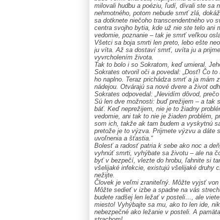
milovali hudbu a poéziu, ľudí, dívali ste sa
nehmotného, potom nebude smrť zlá, dokážet
sa dotknete niečoho transcendentného vo sv
centra svojho bytia, kde už nie ste telo ani
vedomie, poznanie – tak je smrť veľkou os
Všetci sa boja smrti len preto, lebo ešte neo
ju víta. Až sa dostaví smrť, uvíta ju a prij
vyvrcholením života.
Tak to bolo i so Sokratom, keď umieral. Jeho
Sokrates otvoril oči a povedal: „Dosť! Čo to
ho naplno. Teraz prichádza smrť a ja mám 
nádejou. Otvárajú sa nové dvere a život odh
Sokrates odpovedal: „Nevidím dôvod, prečo 
Sú len dve možnosti: buď prežijem – a tak sa
báť. Keď neprežijem, nie je to žiadny prob
vedomie, ani tak to nie je žiaden problém, pr
som ich, takže ak tam budem a vyskytnú sa p
pretože je to výzva. Prijmete výzvu a dáte s
uvoľnenia a šťastia.“
Bolesť a radosť patria k sebe ako noc a deň
vyhnúť smrti, vyhýbate sa životu – ale na 
byť v bezpečí, vlezte do hrobu, ľahnite si t
všelijaké infekcie, existujú všelijaké druhy
nežijte.
Človek je veľmi zraniteľný. Môžte vyjsť von
Môžte sedieť v izbe a spadne na vás strech
budete radšej len ležať v posteli…, ale viet
miesto! Vyhýbajte sa mu, ako to len ide, nikd
nebezpečné ako ležanie v posteli. A pamätaj
strachom!