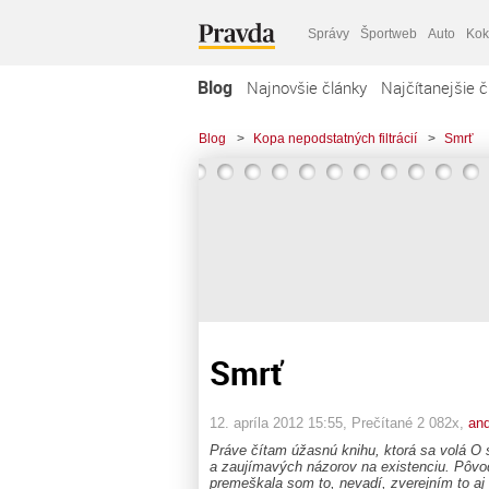
Správy
Športweb
Auto
Kok
Blog
Najnovšie články
Najčítanejšie č
Blog
>
Kopa nepodstatných filtrácií
>
Smrť
Smrť
12. apríla 2012 15:55
, Prečítané 2 082x,
an
Práve čítam úžasnú knihu, ktorá sa volá O s
a zaujímavých názorov na existenciu. Pôvo
premeškala som to, nevadí, zverejním to aj t