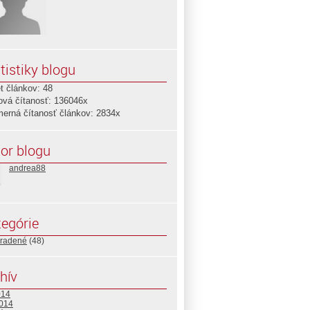
tistiky blogu
t článkov: 48
ová čítanosť: 136046x
merná čítanosť článkov: 2834x
or blogu
andrea88
egórie
radené
(48)
hív
014
2014