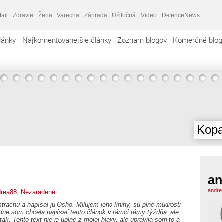
tail
Zdravie
Žena
Varecha
Záhrada
Užitočná
Video
DefenceNews
lánky
Najkomentovanejšie články
Zoznam blogov
Komerčné blog
Kopa
an
andre
drea88
,
Nezaradené
trachu a napísal ju Osho. Milujem jeho knihy, sú plné múdrosti
dne som chcela napísať tento článok v rámci témy týždňa, ale
ak. Tento text nie je úplne z mojej hlavy, ale upravila som to a