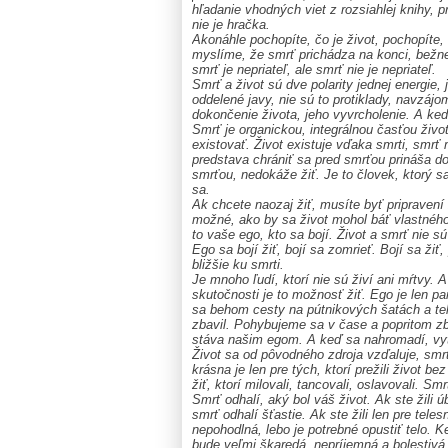
hľadanie vhodných viet z rozsiahlej knihy, p
nie je hračka.
Akonáhle pochopíte, čo je život, pochopíte,
myslíme, že smrť prichádza na konci, bežne 
smrť je nepriateľ, ale smrť nie je nepriateľ.
Smrť a život sú dve polarity jednej energie, 
oddelené javy, nie sú to protiklady, navzájo
dokončenie života, jeho vyvrcholenie. A keď
Smrť je organickou, integrálnou časťou živo
existovať. Život existuje vďaka smrti, smr
predstava chrániť sa pred smrťou prináša do
smrťou, nedokáže žiť. Je to človek, ktorý 
sa.
Ak chcete naozaj žiť, musíte byť pripravení 
možné, ako by sa život mohol báť vlastného 
to vaše ego, kto sa bojí. Život a smrť nie sú 
Ego sa bojí žiť, bojí sa zomrieť. Bojí sa ži
bližšie ku smrti.
Je mnoho ľudí, ktorí nie sú živí ani mŕtvy. 
skutočnosti je to možnosť žiť. Ego je len pa
sa behom cesty na pútnikových šatách a te
zbavil. Pohybujeme sa v čase a popritom zbi
stáva našim egom. A keď sa nahromadí, vytvo
Život sa od pôvodného zdroja vzďaluje, smr
krásna je len pre tých, ktorí prežili život b
žiť, ktorí milovali, tancovali, oslavovali. S
Smrť odhalí, aký bol váš život. Ak ste žili 
smrť odhalí šťastie. Ak ste žili len pre te
nepohodlná, lebo je potrebné opustiť telo. Ke
bude veľmi škaredá, nepríjemná a bolestivá.