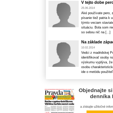
V tejto dobe pero
25.06.2014
Aké používate pero, 
písanie tiež patria k
týmto veciam staviat
situáciu. Bola som ni
so sebou nič na [...]
Na základe zápa
10.02.2014
Vedci z madridskej Po
identifikovať osoby n
výskumu vyplýva, že 
osobu charakteristic
ide o metódu použiteľn
Objednajte si
denníka 
a získajte užitočné inf