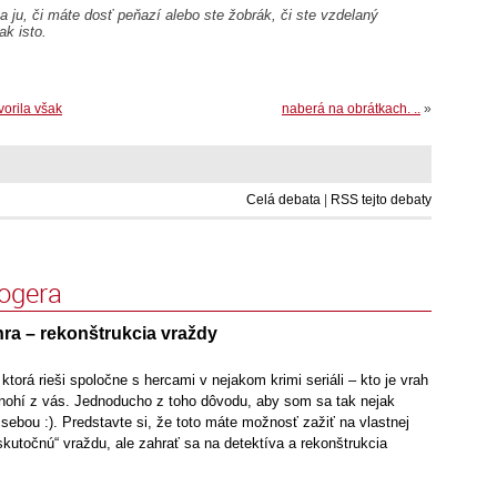
 ju, či máte dosť peňazí alebo ste žobrák, či ste vzdelaný
ak isto.
vorila však
naberá na obrátkach. ..
»
Celá debata
|
RSS tejto debaty
logera
hra – rekonštrukcia vraždy
ktorá rieši spoločne s hercami v nejakom krimi seriáli – kto je vrah
mnohí z vás. Jednoducho z toho dôvodu, aby som sa tak nejak
sebou :). Predstavte si, že toto máte možnosť zažiť na vlastnej
„skutočnú“ vraždu, ale zahrať sa na detektíva a rekonštrukcia