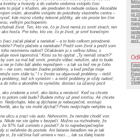
febr
 na kvetiny a hviezdy a do vašeho vedomia vstúpilo čosi
sept
e to prijať s kľudom, ale predsalen to nebude oslava. Akonáhle
augu
ojom vnútri, akonáhle vstúpite do prázdnoty vlastného centra –
júl 2
 myseľ, kde miznú všetky telesné pôžitky, ale ste proste len číre
máj 
lavou, veľkým pochopením.
mare
chutnali život. Ten, kto vie, čo je život nemá zo smrti strach, ten
janu
me ako hosťa. Pre toho, kto vie, čo je život, je smrť konečným
sept
júl 2
 žiaci začali plakať a nariekať – a to bolo celkom prirodzené.
apríl
 robíte? Prečo plačete a nariekate? Prežil som život a prežil som
z toho nesmiernu radosť! Očakávam ju s veľkou túhou, s
aľuje nové tajomstvá.“ Ktosi sa ho opýtal: „Ty nemáš strach?“
Od
by som sa mal báť smrti, pretože vôbec netuším, aké to bude.
 nie je čoho báť alebo neprežijem – a tak sa tiež nie je čoho
Foto
lém – nie som, nemám žiadne problémy, a keď prežije moje
Najle
etože som stále tu.“ I v živote sa objavovali problémy – riešil
Prav
TV p
roblémy, tiež ich vyriešim – a riešiť problémy je vždy radosť,
Všetk
a do toho a akonáhle to vyriešite, dostaví sa úžasný pocit
, ako zrodenie a smrť, ako láska a nenávisť. Keď sa chcete
čo to potom celé bude? Budete mŕtvy už pred smrťou. Ak chcete
am. Nedýchajte, lebo aj dýchanie je nebezpečné, existujú
 chorôb, ako by ste mohli dýchať? Preto nedýchajte nehýbte sa,
 na ulicu a zrazí vás auto. Nehovorím, že nemáte chodiť von.
a. Nikde nie ste úplne v bezpečí. Možno sa rozhodnete, že
e, že 97% ľudí zomrelo v posteli? Je to najnebezpečnejšie
y si neľahnite do postele. Ani lietanie lietadlom nie je tak
te si, že väčšina ľudí umiera v noci…, tak sa ďalej traste