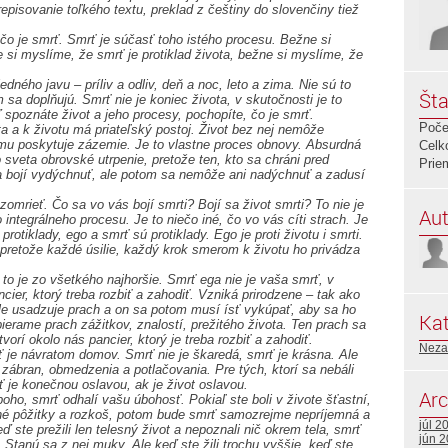
repisovanie toľkého textu, preklad z češtiny do slovenčiny tiež
 čo je smrť. Smrť je súčasť toho istého procesu. Bežne si
si myslíme, že smrť je protiklad života, bežne si myslíme, že
jedného javu – príliv a odliv, deň a noc, leto a zima. Nie sú to
Šta
m sa doplňujú. Smrť nie je koniec života, v skutočnosti je to
 spoznáte život a jeho procesy, pochopíte, čo je smrť.
Poče
ta a k životu má priateľský postoj. Život bez nej nemôže
ť mu poskytuje zázemie. Je to vlastne proces obnovy. Absurdná
Celk
 sveta obrovské utrpenie, pretože ten, kto sa chráni pred
Prie
sa bojí vydýchnuť, ale potom sa nemôže ani nadýchnuť a zadusí
zomrieť. Čo sa vo vás bojí smrti? Bojí sa život smrti? To nie je
Aut
integrálneho procesu. Je to niečo iné, čo vo vás cíti strach. Je
protiklady, ego a smrť sú protiklady. Ego je proti životu i smrti.
ť, pretože každé úsilie, každý krok smerom k životu ho privádza
A to je zo všetkého najhoršie. Smrť ega nie je vaša smrť, v
ncier, ktorý treba rozbiť a zahodiť. Vzniká prirodzene – tak ako
le usadzuje prach a on sa potom musí ísť vykúpať, aby sa ho
Kat
erame prach zážitkov, znalostí, prežitého života. Ten prach sa
rí okolo nás pancier, ktorý je treba rozbiť a zahodiť.
Neza
ť je návratom domov. Smrť nie je škaredá, smrť je krásna. Ale
ez zábran, obmedzenia a potlačovania. Pre tých, ktorí sa nebáli
mrť je konečnou oslavou, ak je život oslavou.
Arc
úboho, smrť odhalí vašu úbohosť. Pokiaľ ste boli v živote šťastní,
lesné pôžitky a rozkoš, potom bude smrť samozrejme nepríjemná a
júl 2
ď ste prežili len telesný život a nepoznali nič okrem tela, smrť
jún 
 Stanú sa z nej muky. Ale keď ste žili trochu vyššie, keď ste