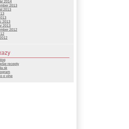
uár 2014
ember 2013
st 2013
013
2013
c 2013
ár 2013
ember 2012
012
 2012
kazy
blog
pšie recepty
da.sk
rogram
o o víne