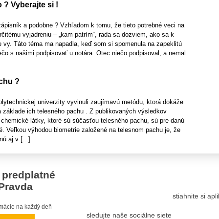
 ? Vyberajte si !
zápisník a podobne ? Vzhľadom k tomu, že tieto potrebné veci na
 určitému vyjadreniu – „kam patrím“, rada sa dozviem, ako sa k
e vy. Táto téma ma napadla, keď som si spomenula na zapeklitú
ečo s našimi podpisovať u notára. Otec niečo podpisoval, a nemal
chu ?
lytechnickej univerzity vyvinuli zaujímavú metódu, ktorá dokáže
a základe ich telesného pachu . Z publikovaných výsledkov
chemické látky, ktoré sú súčasťou telesného pachu, sú pre danú
ké. Veľkou výhodou biometrie založené na telesnom pachu je, že
ú aj v [...]
 predplatné
Pravda
stiahnite si ap
ormácie na každý deň
sledujte naše sociálne siete