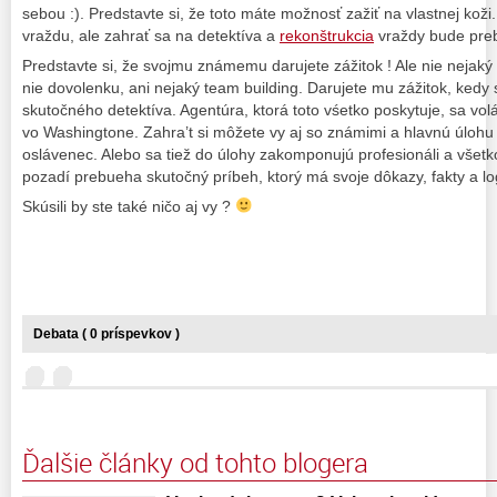
sebou :). Predstavte si, že toto máte možnosť zažiť na vlastnej koži.
vraždu, ale zahrať sa na detektíva a
rekonštrukcia
vraždy bude preb
Predstavte si, že svojmu známemu darujete zážitok ! Ale nie nejaký
nie dovolenku, ani nejaký team building. Darujete mu zážitok, kedy
skutočného detektíva. Agentúra, ktorá toto vśetko poskytuje, sa v
vo Washingtone. Zahra’t si môžete vy aj so známimi a hlavnú úlo
oslávenec. Alebo sa tiež do úlohy zakomponujú profesionáli a všetk
pozadí prebueha skutočný príbeh, ktorý má svoje dôkazy, fakty a lo
Skúsili by ste také ničo aj vy ?
Debata ( 0 príspevkov )
Ďalšie články od tohto blogera