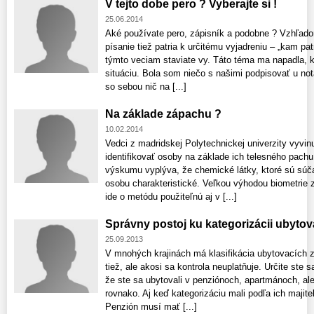
V tejto dobe pero ? Vyberajte si !
25.06.2014
Aké používate pero, zápisník a podobne ? Vzhľadom
písanie tiež patria k určitému vyjadreniu – „kam pa
týmto veciam staviate vy. Táto téma ma napadla, 
situáciu. Bola som niečo s našimi podpisovať u not
so sebou nič na [...]
Na základe zápachu ?
10.02.2014
Vedci z madridskej Polytechnickej univerzity vyvi
identifikovať osoby na základe ich telesného pach
výskumu vyplýva, že chemické látky, ktoré sú súč
osobu charakteristické. Veľkou výhodou biometrie 
ide o metódu použiteľnú aj v [...]
Správny postoj ku kategorizácii ubytov
25.09.2013
V mnohých krajinách má klasifikácia ubytovacích za
tiež, ale akosi sa kontrola neuplatňuje. Určite ste s
že ste sa ubytovali v penziónoch, apartmánoch, ale
rovnako. Aj keď kategorizáciu mali podľa ich majit
Penzión musí mať [...]