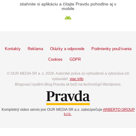
stiahnite si aplikáciu a čítajte Pravdu pohodlne aj v
mobile
Kontakty
Reklama
Otázky a odpovede
Podmienky používania
Cookies
GDPR
© OUR MEDIA SR a. s. 2026. Autorské práva sú vyhradené a vykonáva ich
vydavateľ,
viac info
.
Blogovací systém Blog.Pravda.sk beží na technológií Wordpress.
Kompletný video servis pre OUR MEDIA SR a.s. zabezpečuje
ARBERTO GROUP
s.r.o.
.