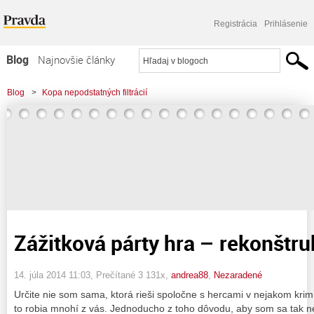
Registrácia
Prihlásenie
Blog
Najnovšie články
Najčítanejšie články
Blog
>
Kopa nepodstatných filtrácií
Najkomentovanejšie články
>
Zážitková párty hra - rekonštrukcia vraždy
Zoznam blogov
Komerčné blogy
Zážitková párty hra – rekonštru
14. júla 2014 11:03
, Prečítané 3 131x,
andrea88
,
Nezaradené
Určite nie som sama, ktorá rieši spoločne s hercami v nejakom krimi 
to robia mnohí z vás. Jednoducho z toho dôvodu, aby som sa tak n