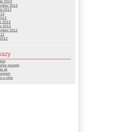
uár 2014
ember 2013
st 2013
013
2013
c 2013
ár 2013
ember 2012
012
 2012
kazy
blog
pšie recepty
da.sk
rogram
o o víne