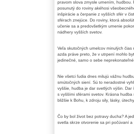
pravom slova zmysle umením, hudbou. P
posunutý do roviny akéhosi všeobecného
inšpirácie a čerpanie z vyšších sfér v č
sférach znejúce. Do roviny, ktorá absolú
učenie sa a predovšetkým umenie pokor
nádhery vyšších svetov.
Veľa skutočných umelcov minulých čias m
azda práve preto, že v utrpení mohlo byť
jedinečné, samo o sebe neprekonateľné a
Nie všetci ľudia dnes milujú vážnu hudbu 
smútočných siení. Sú to neradostné vyhl
vyššie, hudba je dar svetlých výšin. Dar
s vyššími sférami svetov. Krásna hudba 
bližšie k Bohu, k zdroju sily, lásky, útec
Čo by bol život bez potravy ducha? A jed
svetla skrze otvorenie sa pri počúvaní a