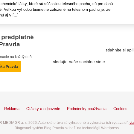
chemické látky, ktoré sú súčasťou telesného pachu, sú pre danú
ké. Veľkou výhodou biometrie založené na telesnom pachu je, že
ú aj v [...]
 predplatné
Pravda
stiahnite si ap
ormácie na každý deň
sledujte naše sociálne siete
íka Pravda
Reklama
Otázky a odpovede
Podmienky používania
Cookies
 MEDIA SR a. s. 2026. Autorské práva sú vyhradené a vykonáva ich vydavateľ,
via
Blogovací systém Blog.Pravda.sk beží na technológií Wordpress.