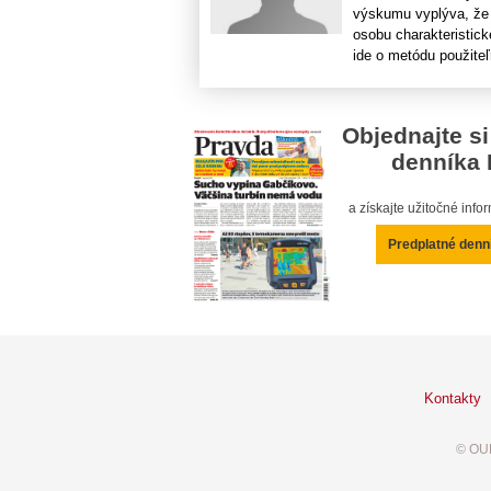
výskumu vyplýva, že 
osobu charakteristic
ide o metódu použiteľn
Objednajte si
denníka 
a získajte užitočné inf
Predplatné denn
Kontakty
© OUR