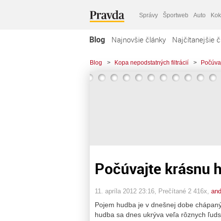
Správy
Športweb
Auto
Kok
Blog
Najnovšie články
Najčítanejšie č
Blog
>
Kopa nepodstatných filtrácií
>
Počúvaj
Počúvajte krásnu h
11. apríla 2012 23:16
, Prečítané 2 416x,
and
Pojem hudba je v dnešnej dobe chápaný
hudba sa dnes ukrýva veľa rôznych ľudsk