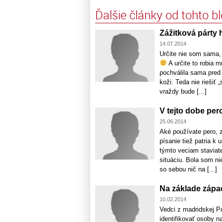
Ďalšie články od tohto b
Zážitková párty 
14.07.2014
Určite nie som sama, 
A určite to robia 
pochválila sama pred 
koži. Teda nie riešiť 
vraždy bude [...]
V tejto dobe pero
25.06.2014
Aké používate pero, 
písanie tiež patria k
týmto veciam staviat
situáciu. Bola som ni
so sebou nič na [...]
Na základe zápa
10.02.2014
Vedci z madridskej Po
identifikovať osoby n