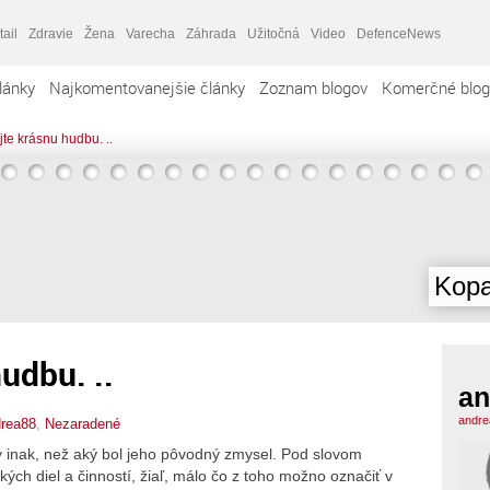
tail
Zdravie
Žena
Varecha
Záhrada
Užitočná
Video
DefenceNews
lánky
Najkomentovanejšie články
Zoznam blogov
Komerčné blog
te krásnu hudbu. ..
Kopa
udbu. ..
an
andre
rea88
,
Nezaradené
 inak, než aký bol jeho pôvodný zmysel. Pod slovom
ých diel a činností, žiaľ, málo čo z toho možno označiť v