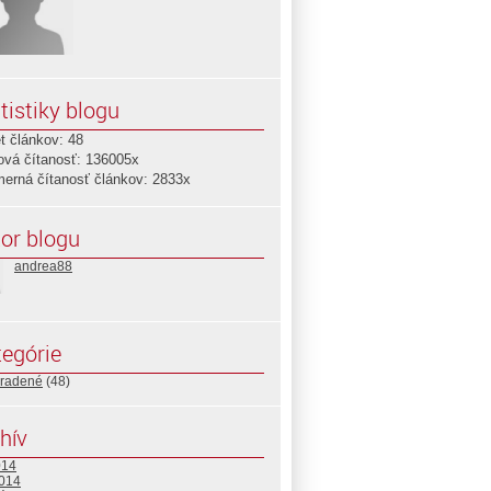
tistiky blogu
t článkov: 48
ová čítanosť: 136005x
merná čítanosť článkov: 2833x
or blogu
andrea88
egórie
radené
(48)
hív
014
2014