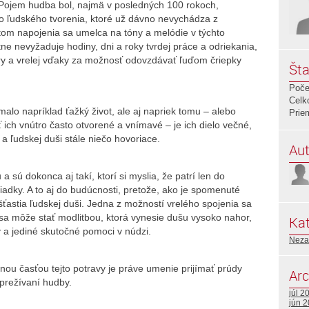
ojem hudba bol, najmä v posledných 100 rokoch,
 ľudského tvorenia, ktoré už dávno nevychádza z
istom napojenia sa umelca na tóny a melódie v týchto
tne nevyžaduje hodiny, dni a roky tvrdej práce a odriekania,
y a vrelej vďaky za možnosť odovzdávať ľuďom čriepky
Šta
Poče
Celk
alo napríklad ťažký život, ale aj napriek tomu – alebo
Prie
 ich vnútro často otvorené a vnímavé – je ich dielo večné,
 ľudskej duši stále niečo hovoriace.
Aut
a sú dokonca aj takí, ktorí si myslia, že patrí len do
iadky. A to aj do budúcnosti, pretože, ako je spomenuté
 šťastia ľudskej duši. Jedna z možností vrelého spojenia sa
sa môže stať modlitbou, ktorá vynesie dušu vysoko nahor,
Kat
hy a jediné skutočné pomoci v núdzi.
Neza
nou časťou tejto potravy je práve umenie prijímať prúdy
Arc
 prežívaní hudby.
júl 2
jún 