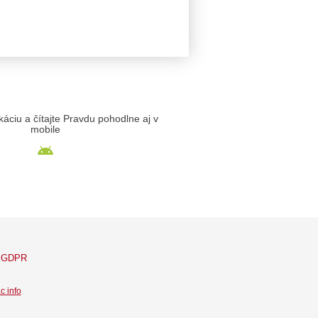
likáciu a čítajte Pravdu pohodlne aj v
mobile
GDPR
c info
.