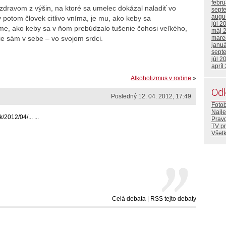
febr
zdravom z výšin, na ktoré sa umelec dokázal naladiť vo
sept
augu
y potom človek citlivo vníma, je mu, ako keby sa
júl 2
me, ako keby sa v ňom prebúdzalo tušenie čohosi veľkého,
máj 
e sám v sebe – vo svojom srdci.
mare
janu
sept
júl 2
apríl
Alkoholizmus v rodine
»
Od
Posledný 12. 04. 2012, 17:49
Foto
Najle
/2012/04/... ...
Prav
TV p
Všetk
Celá debata
|
RSS tejto debaty