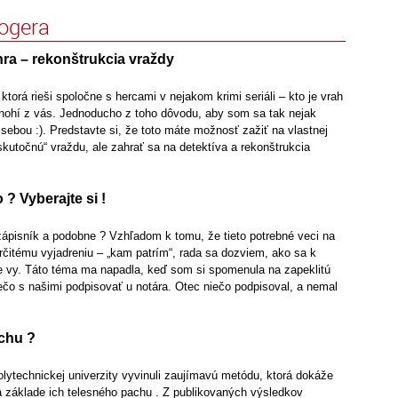
logera
hra – rekonštrukcia vraždy
ktorá rieši spoločne s hercami v nejakom krimi seriáli – kto je vrah
mnohí z vás. Jednoducho z toho dôvodu, aby som sa tak nejak
sebou :). Predstavte si, že toto máte možnosť zažiť na vlastnej
„skutočnú“ vraždu, ale zahrať sa na detektíva a rekonštrukcia
 ? Vyberajte si !
zápisník a podobne ? Vzhľadom k tomu, že tieto potrebné veci na
 určitému vyjadreniu – „kam patrím“, rada sa dozviem, ako sa k
e vy. Táto téma ma napadla, keď som si spomenula na zapeklitú
ečo s našimi podpisovať u notára. Otec niečo podpisoval, a nemal
chu ?
lytechnickej univerzity vyvinuli zaujímavú metódu, ktorá dokáže
a základe ich telesného pachu . Z publikovaných výsledkov