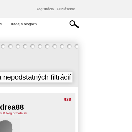
Registrácia
Prihlásenie
y
 nepodstatných filtrácií
RSS
drea88
a88.blog.pravda.sk