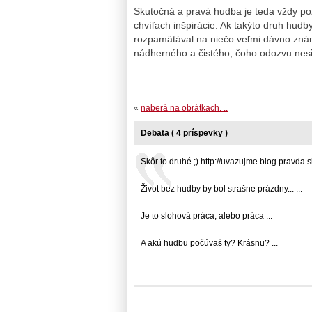
Skutočná a pravá hudba je teda vždy po
chvíľach inšpirácie. Ak takýto druh hudb
rozpamätával na niečo veľmi dávno zná
nádherného a čistého, čoho odozvu nesi
«
naberá na obrátkach. ..
Debata ( 4 príspevky )
Skôr to druhé.;) http://uvazujme.blog.pravda.sk
Život bez hudby by bol strašne prázdny... ...
Je to slohová práca, alebo práca ...
A akú hudbu počúvaš ty? Krásnu? ...