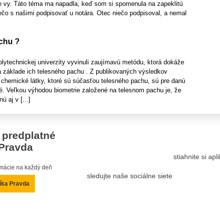
e vy. Táto téma ma napadla, keď som si spomenula na zapeklitú
ečo s našimi podpisovať u notára. Otec niečo podpisoval, a nemal
chu ?
lytechnickej univerzity vyvinuli zaujímavú metódu, ktorá dokáže
a základe ich telesného pachu . Z publikovaných výsledkov
chemické látky, ktoré sú súčasťou telesného pachu, sú pre danú
ké. Veľkou výhodou biometrie založené na telesnom pachu je, že
ú aj v [...]
 predplatné
Pravda
stiahnite si ap
ormácie na každý deň
sledujte naše sociálne siete
íka Pravda