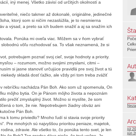
cií, iný menej. Všetko závisí od určitých okolností a
veriteľné, niečo takmer až dokonalé, originálne, jedinečné
Boha, ktorý som si ničím nezaslúžila, je to nesmierna
áv a výsad, a preto sa ich budem snažiť a aj sa snažím ich
Šta
istovala. Ponúka mi oveľa viac. Môžem sa v ňom vybrať
Poče
Celk
l slobodnú vôľu rozhodovať sa. To však neznamená, že si
Prie
ot, potrebujem poznať svoj cieľ, svoje hodnoty a priority.
ysľou – rozumom, možno svojimi zmyslami, citmi –
Aut
ím si jasne stanoviť určujúce pravidlá pre svoj život a tú
 niekedy skladá dosť ťažko, ale vždy pri tom treba zvážiť
 v rebríčku nachádza Pán Boh. Ako som už spomenula, On
víľku môjho bytia. On je Pánom môjho života a nepoznám
Kat
tilo prežiť zmysluplný život. Možno si myslíte, že som
edčená o tom, že nie. Nepotrebujem žiadny obväz ani
Neza
 skutočne Pán Boh.
 k tomu priviedlo? Mnoho ľudí si stavia svoje priority
Arc
mi“. Pre mnohých sú najvyššou prioritou peniaze, majetok,
júl 2
odina, zdravie. Ale všetko to, čo ponúka tento svet, je len
jún 
. No čo Boh? Ten predsa dáva niečo, čo trvá večne. Je