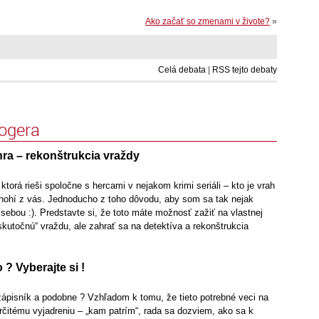
Ako začať so zmenami v živote?
»
Celá debata
|
RSS tejto debaty
logera
hra – rekonštrukcia vraždy
ktorá rieši spoločne s hercami v nejakom krimi seriáli – kto je vrah
mnohí z vás. Jednoducho z toho dôvodu, aby som sa tak nejak
sebou :). Predstavte si, že toto máte možnosť zažiť na vlastnej
„skutočnú“ vraždu, ale zahrať sa na detektíva a rekonštrukcia
 ? Vyberajte si !
zápisník a podobne ? Vzhľadom k tomu, že tieto potrebné veci na
 určitému vyjadreniu – „kam patrím“, rada sa dozviem, ako sa k