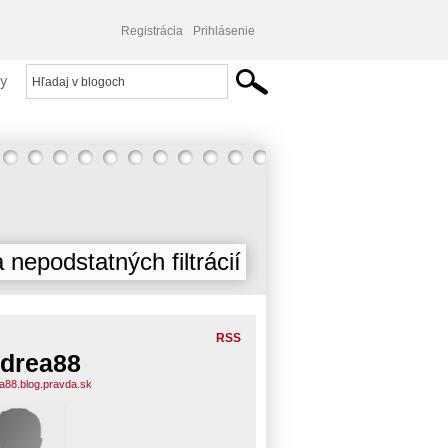
Registrácia
Prihlásenie
y
 nepodstatných filtrácií
RSS
drea88
a88.blog.pravda.sk