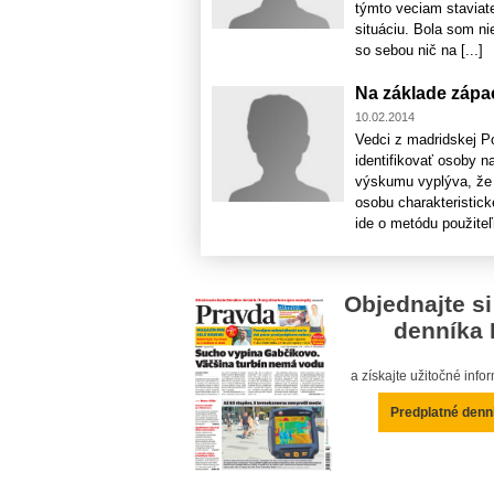
týmto veciam staviat
situáciu. Bola som ni
so sebou nič na [...]
Na základe zápa
10.02.2014
Vedci z madridskej Po
identifikovať osoby n
výskumu vyplýva, že 
osobu charakteristic
ide o metódu použiteľn
Objednajte si
denníka 
a získajte užitočné inf
Predplatné denn