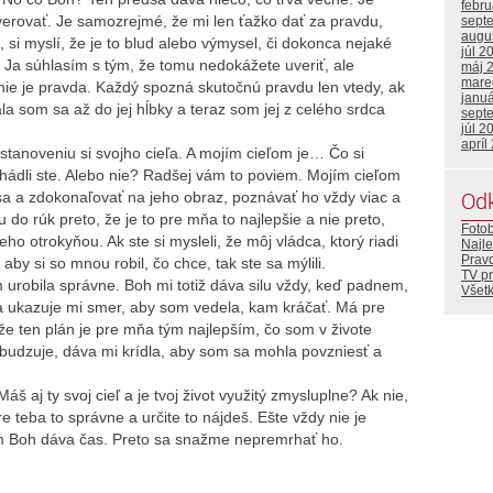
febr
verovať. Je samozrejmé, že mi len ťažko dať za pravdu,
sept
augu
si myslí, že je to blud alebo výmysel, či dokonca nejaké
júl 2
? Ja súhlasím s tým, že tomu nedokážete uveriť, ale
máj 
mare
nie je pravda. Každý spozná skutočnú pravdu len vtedy, ak
janu
ala som sa až do jej hĺbky a teraz som jej z celého srdca
sept
júl 2
apríl
tanoveniu si svojho cieľa. A mojím cieľom je… Čo si
hádli ste. Alebo nie? Radšej vám to poviem. Mojím cieľom
Od
 sa a zdokonaľovať na jeho obraz, poznávať ho vždy viac a
do rúk preto, že je to pre mňa to najlepšie a nie preto,
Foto
o otrokyňou. Ak ste si mysleli, že môj vládca, ktorý riadi
Najle
Prav
 aby si so mnou robil, čo chce, tak ste sa mýlili.
TV p
 urobila správne. Boh mi totiž dáva silu vždy, keď padnem,
Všetk
u a ukazuje mi smer, aby som vedela, kam kráčať. Má pre
že ten plán je pre mňa tým najlepším, čo som v živote
budzuje, dáva mi krídla, aby som sa mohla povzniesť a
áš aj ty svoj cieľ a je tvoj život využitý zmysluplne? Ak nie,
e teba to správne a určite to nájdeš. Ešte vždy nie je
m Boh dáva čas. Preto sa snažme nepremrhať ho.