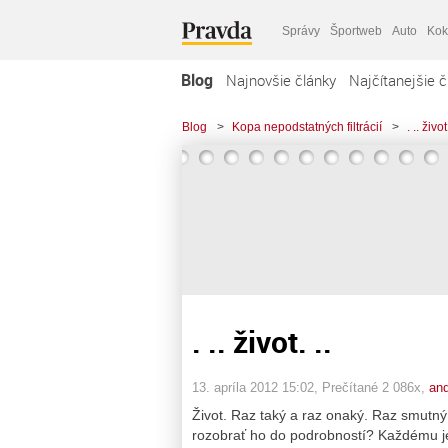
Správy
Športweb
Auto
Kok
Blog
Najnovšie články
Najčítanejšie č
Blog
>
Kopa nepodstatných filtrácií
>
. .. život.
. .. život. ..
13. apríla 2012 15:02
, Prečítané 2 086x,
an
Život. Raz taký a raz onaký. Raz smutný,
rozobrať ho do podrobností? Každému je