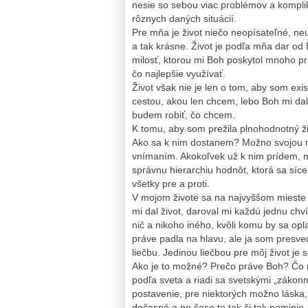
nesie so sebou viac problémov a kompliká
rôznych daných situácií.
Pre mňa je život niečo neopísateľné, neu
a tak krásne. Život je podľa mňa dar od 
milosť, ktorou mi Boh poskytol mnoho pr
čo najlepšie využívať.
Život však nie je len o tom, aby som ex
cestou, akou len chcem, lebo Boh mi da
budem robiť, čo chcem.
K tomu, aby som prežila plnohodnotný živ
Ako sa k nim dostanem? Možno svojou m
vnímaním. Akokoľvek už k nim prídem, mus
správnu hierarchiu hodnôt, ktorá sa síce
všetky pre a proti.
V mojom živote sa na najvyššom mieste
mi dal život, daroval mi každú jednu ch
nič a nikoho iného, kvôli komu by sa opla
práve padla na hlavu, ale ja som presv
liečbu. Jedinou liečbou pre môj život je
Ako je to možné? Prečo práve Boh? Čo ma
podľa sveta a riadi sa svetskými „zákon
postavenie, pre niektorých možno láska, r
dočasné a po čase to tak či tak pominie