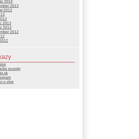
uár 2014
ember 2013
st 2013
013
2013
c 2013
ár 2013
ember 2012
012
 2012
kazy
blog
pšie recepty
da.sk
rogram
o o víne