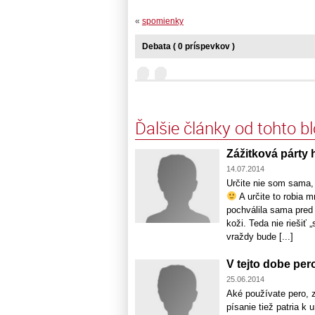
«
spomienky
Debata ( 0 príspevkov )
Ďalšie články od tohto b
Zážitková párty 
14.07.2014
Určite nie som sama, 
A určite to robia 
pochválila sama pred 
koži. Teda nie riešiť 
vraždy bude [...]
V tejto dobe pero
25.06.2014
Aké používate pero, 
písanie tiež patria k