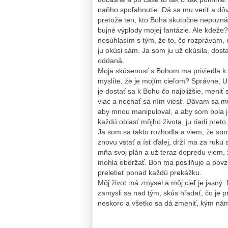
naňho spoľahnutie. Dá sa mu veriť a dô
pretože ten, kto Boha skutočne nepozná, 
bujné výplody mojej fantázie. Ale kdeže
nesúhlasím s tým, že to, čo rozprávam, 
ju okúsi sám. Ja som ju už okúsila, dost
oddaná.
Moja skúsenosť s Bohom ma priviedla k s
myslíte, že je mojím cieľom? Správne, U
je dostať sa k Bohu čo najbližšie, meniť
viac a nechať sa ním viesť. Dávam sa mu 
aby mnou manipuloval, a aby som bola jeh
každú oblasť môjho života, ju riadi preto,
Ja som sa takto rozhodla a viem, že som
znovu vstať a ísť ďalej, drží ma za ruk
mňa svoj plán a už teraz dopredu viem, 
mohla obdržať. Boh ma posilňuje a povz
preletieť ponad každú prekážku.
Môj život má zmysel a môj cieľ je jasný. M
zamysli sa nad tým, skús hľadať, čo je pr
neskoro a všetko sa dá zmeniť, kým ná