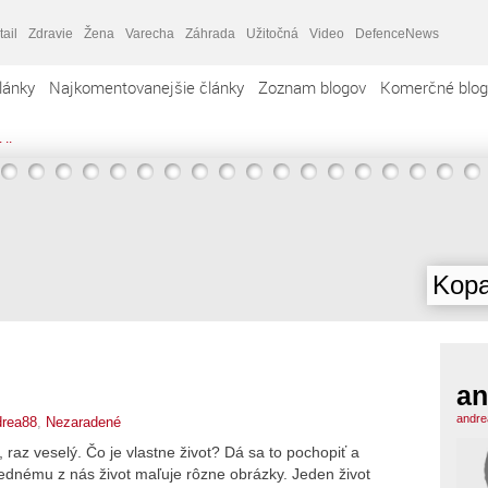
tail
Zdravie
Žena
Varecha
Záhrada
Užitočná
Video
DefenceNews
lánky
Najkomentovanejšie články
Zoznam blogov
Komerčné blog
 ..
Kopa
an
andre
drea88
,
Nezaradené
 raz veselý. Čo je vlastne život? Dá sa to pochopiť a
dnému z nás život maľuje rôzne obrázky. Jeden život