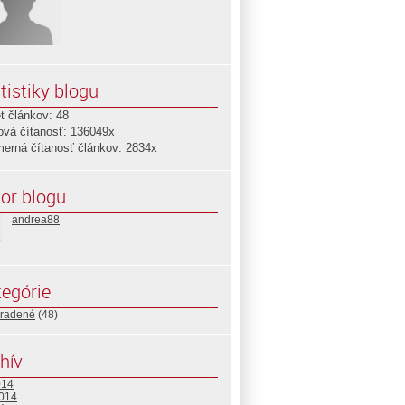
tistiky blogu
t článkov: 48
ová čítanosť: 136049x
merná čítanosť článkov: 2834x
or blogu
andrea88
egórie
radené
(48)
hív
014
2014